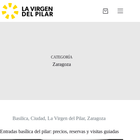
Saltar
al
Carro
contenido
de
compra
CATEGORÍA
Zaragoza
Basilica
,
Ciudad
,
La Virgen del Pilar
,
Zaragoza
Entradas basílica del pilar: precios, reservas y visitas guiadas