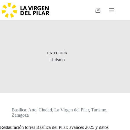
Saltar
al
Carro
contenido
de
compra
CATEGORÍA
Turismo
Basilica
,
Arte
,
Ciudad
,
La Virgen del Pilar
,
Turismo
,
Zaragoza
Restauración torres Basílica del Pilar: avances 2025 y datos