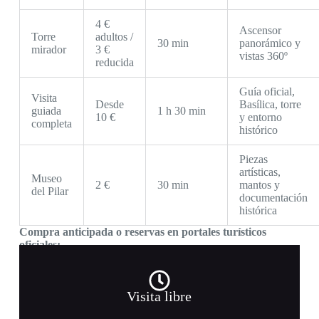
4 €
Ascensor
Torre
adultos /
30 min
panorámico y
mirador
3 €
vistas 360º
reducida
Guía oficial,
Visita
Desde
Basílica, torre
guiada
1 h 30 min
10 €
y entorno
completa
histórico
Piezas
artísticas,
Museo
2 €
30 min
mantos y
del Pilar
documentación
histórica
Compra anticipada o reservas en portales turísticos
oficiales:
Turismo de Zaragoza
Catedral-Basílica del Pilar
Tipos de visita y
Visita libre