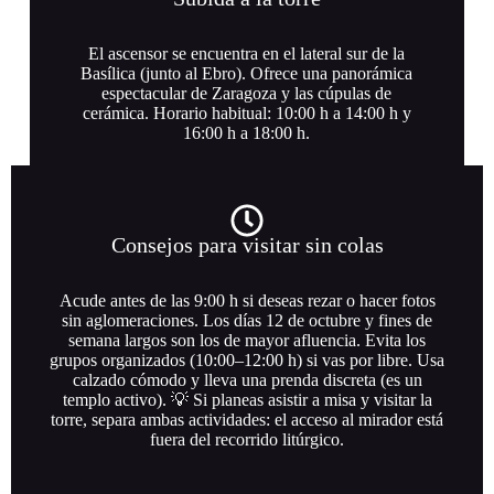
El ascensor se encuentra en el lateral sur de la
Basílica (junto al Ebro). Ofrece una panorámica
espectacular de Zaragoza y las cúpulas de
cerámica. Horario habitual: 10:00 h a 14:00 h y
16:00 h a 18:00 h.
Consejos para visitar sin colas
Acude antes de las 9:00 h si deseas rezar o hacer fotos
sin aglomeraciones. Los días 12 de octubre y fines de
Más información
semana largos son los de mayor afluencia. Evita los
grupos organizados (10:00–12:00 h) si vas por libre. Usa
calzado cómodo y lleva una prenda discreta (es un
templo activo). 💡 Si planeas asistir a misa y visitar la
torre, separa ambas actividades: el acceso al mirador está
fuera del recorrido litúrgico.