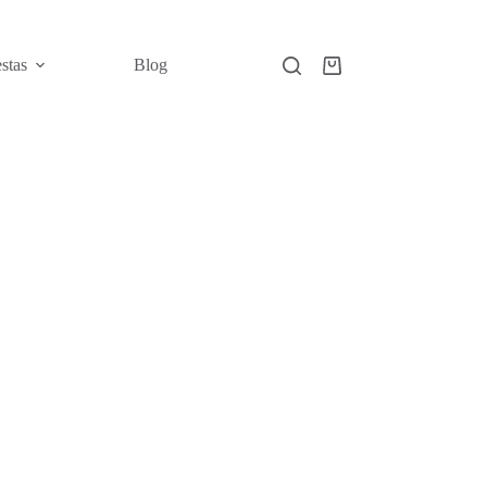
estas
Blog
Carro
de
compra