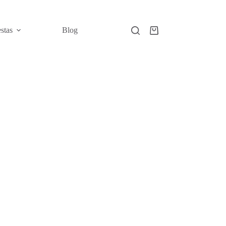
estas
Blog
Carro
de
compra