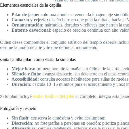
Elementos esenciales de la capilla
Pilar de jaspe:
columna donde se venera la imagen, eje simbólico
Camarín y rejería:
diseño barroco que guía la mirada hacia la 
Ornamentación:
mármoles, dorados y relieves que narran la trad
Entorno devocional:
espacio de oración continua con alto valor 
Quien desee comprender el conjunto artístico del templo debería inclui
resume la unión de arte y fe que define al monumento.
santa capilla pilar: cómo visitarla sin colas
Mejor hora:
primera hora de la mañana o última de la tarde, evi
Silencio y flujo:
avanza despacio, sin detenerte en el paso centra
Accesibilidad:
consulta accesos habilitados para sillas de rueda
Duración:
calcula 10–15 minutos para el acercamiento y unos in
Si tu plan incluye
visitar basílica del pilar
al completo, integra esta para
Fotografía y respeto
Sin flash:
conserva la atmósfera y evita deslumbrar.
Discreción:
no fotografías a personas en oración; prioriza planos
Alternativas:
captura detalles del exterior y de la plaza si la cap