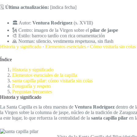
🗓️
Última actualización:
[indica fecha]
🏛️ Autor:
Ventura Rodríguez
(s. XVIII)
🗽 Centro: imagen de la Virgen sobre el
pilar de jaspe
🎨 Estilo: barroco tardío con rica ornamentación
🙏 Normas: silencio, vestimenta respetuosa, sin flash
Historia y significado
·
Elementos esenciales
·
Cómo visitarla sin colas
Índice
Historia y significado
Elementos esenciales de la capilla
santa capilla pilar: cómo visitarla sin colas
Fotografía y respeto
Preguntas frecuentes
Historia y significado
La Santa Capilla es la obra maestra de
Ventura Rodríguez
dentro de l
la Virgen sobre la columna de jaspe, núcleo de la tradición de Zaragoza
a este lugar, lo que refuerza la centralidad de la
santa capilla pilar
en l
Vista de la Santa Capilla del Pilar (detalle