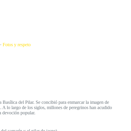
·
Fotos y respeto
a Basílica del Pilar. Se concibió para enmarcar la imagen de
. A lo largo de los siglos, millones de peregrinos han acudido
a devoción popular.
 del camarín y el pilar de jaspe).