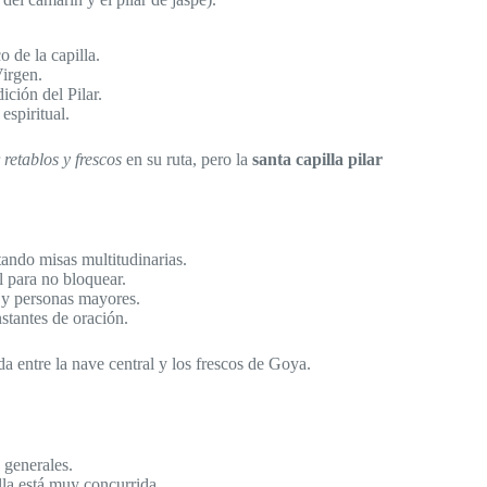
 de la capilla.
Virgen.
ición del Pilar.
espiritual.
r
retablos y frescos
en su ruta, pero la
santa capilla pilar
tando misas multitudinarias.
l para no bloquear.
s y personas mayores.
stantes de oración.
da entre la nave central y los frescos de Goya.
 generales.
illa está muy concurrida.